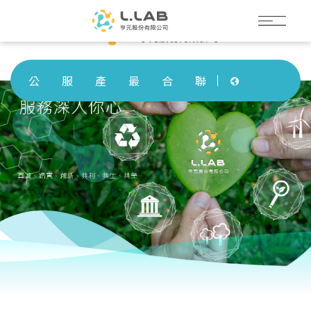
公
服
產
最
合
聯
司
務
品
新
作
絡
Languages
簡
領
介
消
夥
我
介
域
紹
息
伴
們
Languages
公
服
產
最
合
聯
司
務
品
新
作
絡
簡
領
介
消
夥
我
介
域
紹
息
伴
們
Language
Menu
公司簡介
繁體中文
服務領域
English