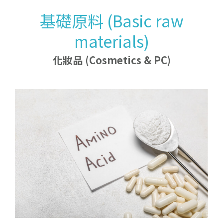
化
妝
品
(
C
o
s
m
e
t
i
c
s
&
P
C
產品介紹
企業理念及概要
特
殊
學
品
(
S
p
e
c
i
a
l
t
y
c
h
e
m
i
c
a
l
s
最新動態
公司沿革及組織
最新消息
基礎原料 (Basic raw
公司快訊
)
materials)
電
子
學
品
(
E
l
e
c
t
r
o
n
i
c
c
h
e
m
i
c
a
l
s
合作夥伴
化
)
人才招募
天
然
防
腐
劑
(
N
a
t
u
r
a
l
p
r
e
s
e
r
v
a
ti
v
e
s
有
機
酸
與
其
鹽
類
產
品
O
r
g
a
ni
c
a
ci
d
s
a
n
d
t
h
e
i
r
s
al
t
s
基
礎
原
料
(
B
a
si
c
r
a
w
m
a
t
e
ri
a
l
s
化妝品 (Cosmetics & PC)
特
殊
體
(
S
p
e
ci
a
l
m
o
n
o
m
e
r
聯絡我們
植物萃取 (Plant extracts)
)
生質1,3-BG (Bio-1,3-BG)
化
)
綠
化
學
(
B
i
o
G
r
e
e
n
s
p
e
ci
a
l
t
y
單
)
)
矽
烷
偶
聯
(
Si
l
a
n
e
c
o
u
pli
n
g
a
g
e
n
t
生
質
丁
二
酸
(
Bi
o
-
s
u
c
ci
ni
c
a
ci
d
)
界面活性劑 (Surfactant)
有
醇
類
(
O
r
g
a
ni
c
al
c
o
h
ol
s
(
)
劑
)
色
)
吸附劑 (Adsorbent)
機
)
製
化
觸
媒
(
C
u
s
t
o
mi
z
e
d
c
a
t
al
y
s
乳化劑 (Emulsifier)
樹
脂
改
質
劑
(
R
e
si
n
m
o
difi
e
r
工
業
(
I
n
d
u
s
t
ri
a
l
c
h
e
mi
c
a
l
生
質
壬
二
酸
(
Bi
o
-
a
z
el
ai
c
a
ci
)
保濕成分 (Moisturizing)
)
)
塑
膠
添
加
劑
(
Pl
a
s
ti
c
a
d
di
ti
v
e
新
品
開
發
(
N
e
w
p
r
o
d
u
c
t
d
e
v
el
o
p
m
e
n
客
t)
美白成分 (Whitening)
d)
s)
抗氧化劑 (Antioxidants)
t)
抗老成分 (Anti-aging)
天
然
磨
砂/
花
瓣 (
N
t
ur
al
pl
a
nt
&
mi
n
er
al
p
ar
ti
cl
e
s
p
et
他
化
學
品 (
O
t
h
er
c
h
e
mi
c
a
/
其
als)