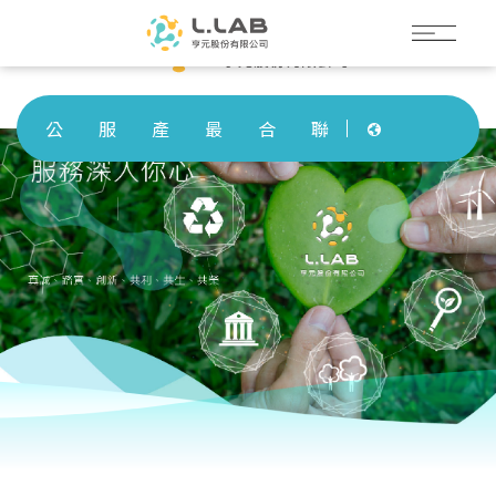
公
服
產
最
合
聯
司
務
品
新
作
絡
Languages
簡
領
介
消
夥
我
介
域
紹
息
伴
們
Languages
Language
公
服
產
最
合
聯
司
務
品
新
作
絡
Menu
簡
領
介
消
夥
我
介
域
紹
息
伴
們
公司簡介
繁體中文
化
妝
品
(
C
o
s
m
e
ti
c
s
&
P
C
服務領域
English
企業理念及概要
最新動態
特
化
學
品
(
S
p
e
ci
a
l
t
y
c
h
e
mi
c
al
s
公司沿革及組織
產品介紹
)
公司快訊
天
然
防
腐
劑
(
N
a
t
u
r
al
pr
e
s
er
v
a
ti
v
e
有
機
酸
與
其
鹽
類
品
(
Or
g
a
ni
c
a
ci
d
s
a
n
d
t
h
ei
s
al
t
基
礎
原
料
(
B
a
si
c r
a
w
m
a
t
eri
al
產
r
特
單
體
(
S
p
e
ci
al
m
o
n
o
m
e
最新消息
殊
)
電
子
化
學
品
(
El
e
c
t
r
o
ni
c
c
h
e
mi
c
al
人才招募
s)
殊
r)
s)