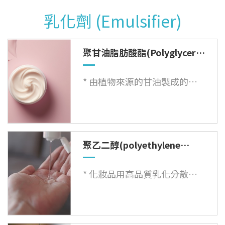
植物萃取 (Plant extracts)
生質1,3-BG (Bio-1,3-BG)
矽
烷
偶
劑 (
Sil
a
n
e
c
o
u
pli
n
g
a
g
e
n
合作夥伴
s)
s)
有
機
醇
類 (
Or
g
a
ni
c
al
c
o
h
乳化劑 (Emulsifier)
聯
t)
生
質
丁
二
酸 (
Bi
o-
s
u
c
ci
ni
c
aci
界面活性劑 (Surfactant)
綠
色
化
學
(
Bi
o
G
r
e
e
n
s
p
e
ci
al
t
吸附劑 (Adsorbent)
ols)
聯絡我們
樹
脂
改
質
劑 (
R
esi
n
m
o
difi
乳化劑 (Emulsifier)
d))
客
製
化
觸
媒 (
C
ust
o
mi
z
e
d
生
質
壬
二
酸 (
Bi
o-
a
z
el
ai
c
y)
聚甘油脂肪酸酯(Polyglycerol
保濕成分 (Moisturizing)
er)
工
業 (I
n
d
ustri
al
c
he
mic
Fatty Acid Ester)系統
catalyst)
塑
膠
添
加
劑 (
Plastic
acid)
品
開
發 (
Ne
w
pr
o
d
uct
develop
美白成分 (Whitening)
al)
* 由植物來源的甘油製成的，
additives)
新
ment)
抗氧化劑 (Antioxidants)
適用於各類化妝品。 * 高品質
抗老成分 (Anti-aging)
的乳化分散劑，可作為乳化
花
瓣 (Natural
其
他
化
學
品 (Other
天然磨
砂/
plant & mineral particles/
劑、增溶劑、分散劑等用途
chemicals)
petal
聚乙二醇(polyethylene
其它 (Others)
glycol, PEG)系統
* 化妝品用高品質乳化分散
劑，優異的水解安定性 * 可做
透明產品劑型