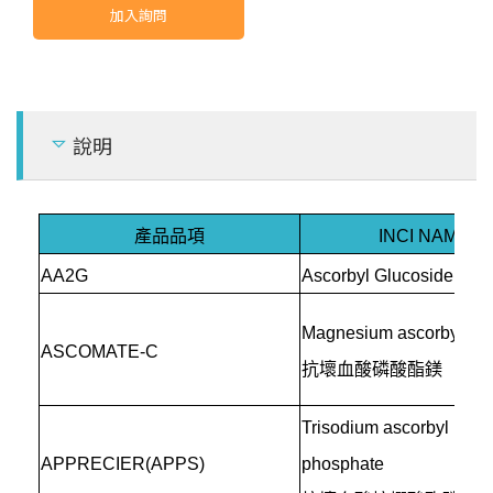
塑
添
加
劑
(
P
l
a
s
ti
c
a
d
di
ti
v
e
s
新
品
開
N
e
w
p
r
o
d
u
c
t
d
e
v
el
o
p
m
e
n
t
美白成分 (Whitening)
製
)
)
加入詢問
抗氧化劑 (Antioxidants)
膠
)
抗老成分 (Anti-aging)
發
(
)
天
然
磨
砂
/
花
瓣
(
N
a
t
r
a
l
pl
a
n
t
&
mi
n
e
r
al
p
a
r
ti
c
l
e
s
p
e
t
u
/
其
化
學
品
(
O
t
h
e
r
c
h
e
mi
c
al
s
他
)
說明
al
其它 (Others)
產品品項
INCI NAME
AA2G
Ascorbyl Glucoside
Magnesium ascorbyl ph
ASCOMATE-C
抗壞血酸磷酸酯鎂
Trisodium ascorbyl palmi
APPRECIER(APPS)
phosphate