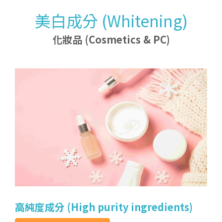
服務領域
English
產品介紹
美白成分 (Whitening)
化
妝
品
(
C
o
s
m
e
t
i
c
s
&
P
C
企業理念及概要
化妝品 (Cosmetics & PC)
最新消息
特
殊
化
學
品
(
S
p
e
c
i
a
l
t
y
c
h
e
m
i
c
a
l
s
最新動態
公司沿革及組織
合作夥伴
電
子
化
學
品
(
E
l
e
c
t
r
o
n
i
c
c
h
e
m
i
c
a
l
s
公司快訊
)
)
聯絡我們
人才招募
r
天
然
防
腐
(
N
a
t
u
r
a
l
p
r
e
s
e
r
v
a
t
i
v
e
s
有
機
酸
與
其
鹽
類
產
品
(
O
r
g
a
n
i
c
a
c
i
d
s
a
n
d
t
h
e
i
s
a
l
t
s
基
礎
料
(
B
a
s
i
c
r
a
w
m
a
t
e
r
i
a
l
s
特
殊
單
體
(
S
p
e
c
i
a
l
m
o
n
o
m
e
r
綠
色
化
學
(
B
i
o
G
r
e
e
n
s
p
e
c
i
a
l
t
y
)
植物萃取 (Plant extracts)
生質1,3-BG (Bio-1,3-BG)
劑
)
)
原
)
矽
烷
偶
聯
劑
S
i
l
a
n
e
c
o
u
p
li
n
g
a
g
e
n
t
生
質
丁
二
酸
(
B
i
o
-
s
u
c
c
i
n
i
c
a
ci
d
)
界面活性劑 (Surfactant)
有
機
醇
類
(
O
r
g
a
n
i
c
a
l
c
o
h
o
l
s
(
)
)
)
工
業
I
n
d
u
s
t
r
i
a
l
c
h
e
m
i
c
a
l
吸附劑 (Adsorbent)
客
化
觸
媒
(
C
u
s
t
o
m
i
z
e
d
c
a
t
a
l
y
s
t
)
生
質
壬
二
酸
(
Bi
o
-
a
z
e
l
a
i
c
a
ci
d
乳化劑 (Emulsifier)
樹
改
質
劑
(
R
e
si
n
m
o
di
f
i
e
r
(
)
保濕成分 (Moisturizing)
)
高純度成分 (High purity ingredients)
脂
)