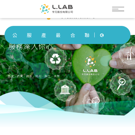
公
服
產
最
合
聯
司
務
品
新
作
絡
Languages
簡
領
介
消
夥
我
介
域
紹
息
伴
們
Languages
公
服
產
最
合
聯
司
務
品
新
作
絡
簡
領
介
消
夥
我
介
域
紹
息
伴
們
Language
Menu
公司簡介
繁體中文