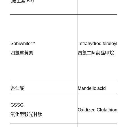
(維生素 B3)
Sabiwhite™
Tetrahydrodiferuloylmet
四氫薑黃素
四氫二阿魏醯甲烷
杏仁酸
Mandelic acid
GSSG
Oxidized Glutathione
氧化型穀光甘肽