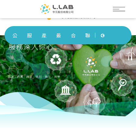
公
服
產
最
合
聯
司
務
品
新
作
絡
Languages
簡
領
介
消
夥
我
介
域
紹
息
伴
們
Languages
公
服
產
最
合
聯
司
務
品
新
作
絡
簡
領
介
消
夥
我
介
域
紹
息
伴
們
Language
Menu
公司簡介
繁體中文
服務領域
English