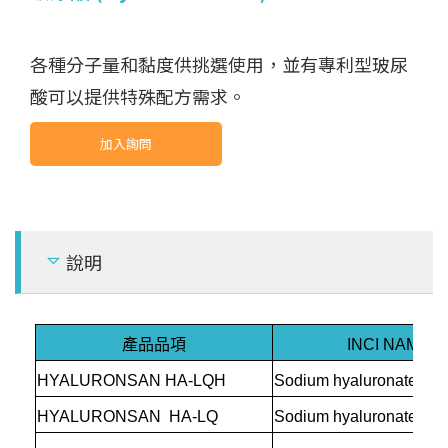
天
然
磨
砂
/
花
瓣
(
N
a
u
r
al
pl
a
n
t
&
mi
n
er
al
p
a
r
ti
cl
e
s
p
e
t
其
化
學
品
(
O
t
h
e
r
c
h
e
mi
c
al
t
/
他
s)
各種分子量和黏度供挑選使用，並有專利型玻尿
al
其它 (Others)
酸可以提供特殊配方需求。
加入詢問
說明
產品品項
INCI NAME
HYALURONSAN HA-LQH
Sodium hyaluronat
HYALURONSAN HA-LQ
Sodium hyaluronat