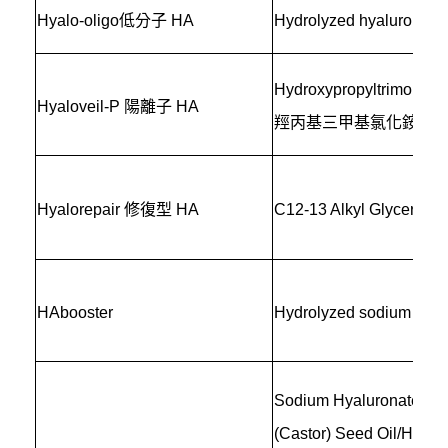
Hyalo-oligo低分子 HA
Hydrolyzed hyaluron
Hydroxypropyltrimonium
Hyaloveil-P 陽離子 HA
羥丙基三甲基氯化銨透
Hyalorepair 修復型 HA
C12-13 Alkyl Glyceryl H
HAbooster
Hydrolyzed sodium hyal
Sodium Hyaluronate/Ri
(Castor) Seed Oil/Hydro