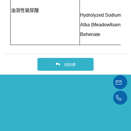
油溶性玻尿酸
Hydrolyzed Sodium Hyal
Alba (Meadowfoam)Seed 
Behenate
回列表