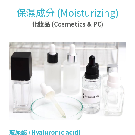
化
妝
品
(
C
o
s
m
e
t
i
c
s
&
P
C
產品介紹
企業理念及概要
保濕成分 (Moisturizing)
特
殊
學
品
(
S
p
e
c
i
a
l
t
y
c
h
e
m
i
c
a
l
s
最新消息
最新動態
公司沿革及組織
化妝品 (Cosmetics & PC)
公司快訊
)
合作夥伴
電
子
學
品
(
E
l
e
c
t
r
o
n
i
c
c
h
e
m
i
c
a
l
s
化
)
人才招募
天
然
防
腐
劑
(
N
a
t
u
r
a
l
p
r
e
s
e
r
v
a
ti
v
e
s
有
機
酸
與
其
鹽
類
產
品
O
r
g
a
ni
c
a
ci
d
s
a
n
d
t
h
e
i
r
s
a
l
t
s
聯絡我們
基
礎
原
料
(
B
a
s
i
c
r
a
w
m
a
t
e
ri
a
l
s
特
殊
體
(
S
p
e
c
i
a
l
m
o
n
o
m
e
r
植物萃取 (Plant extracts)
化
)
綠
色
化
學
(
B
i
o
G
r
e
e
n
s
p
e
ci
a
l
t
y
生質1,3-BG (Bio-1,3-BG)
)
單
)
)
矽
烷
偶
聯
(
Si
l
a
n
e
c
o
u
p
li
n
g
a
g
e
n
t
生
質
丁
二
酸
(
Bi
o
-
s
u
c
ci
ni
c
a
ci
d
)
界面活性劑 (Surfactant)
有
醇
類
(
O
r
g
a
ni
c
al
c
o
h
o
l
s
劑
)
(
)
)
吸附劑 (Adsorbent)
工
(
I
n
d
u
s
t
r
i
a
l
c
h
e
mi
c
a
l
機
)
客
製
化
觸
媒
(
C
u
s
t
o
mi
z
e
d
c
a
t
al
y
s
t
乳化劑 (Emulsifier)
樹
改
質
劑
(
R
e
si
n
m
o
di
f
i
e
r
生
質
壬
二
酸
(
Bi
o
-
a
z
e
l
ai
c
a
ci
d
保濕成分 (Moisturizing)
)
業
)
脂
)
塑
添
加
劑
(
Pl
a
s
ti
c
a
d
di
ti
v
e
s
新
品
開
(
N
e
w
p
r
o
d
u
c
t
d
e
v
el
o
p
m
e
n
t
)
美白成分 (Whitening)
)
抗氧化劑 (Antioxidants)
膠
)
發
)
抗老成分 (Anti-aging)
玻尿酸 (Hyaluronic acid)