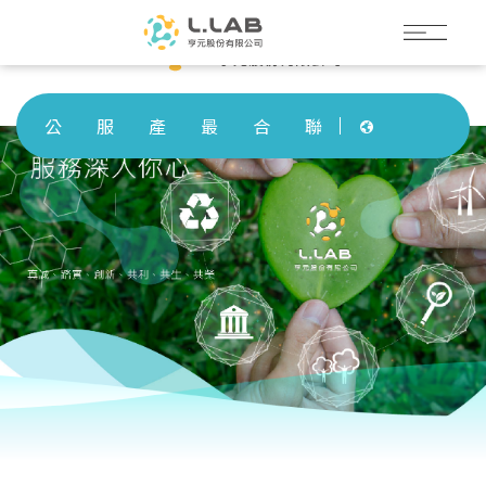
公
服
產
最
合
聯
司
務
品
新
作
絡
Languages
簡
領
介
消
夥
我
介
域
紹
息
伴
們
Languages
公
服
產
最
合
聯
司
務
品
新
作
絡
簡
領
介
消
夥
我
介
域
紹
息
伴
們
Language
Menu
公司簡介
繁體中文