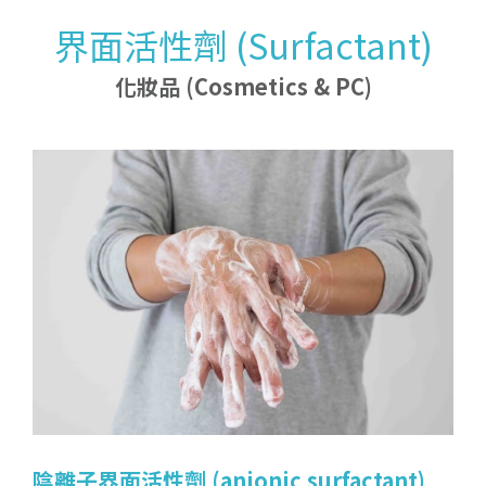
服務領域
English
產品介紹
界面活性劑 (Surfactant)
化
妝
品
(
C
o
s
m
e
t
i
c
s
&
P
C
化妝品 (Cosmetics & PC)
企業理念及概要
最新消息
特
殊
化
學
品
(
S
p
e
c
i
a
l
t
y
c
h
e
m
i
c
a
l
s
最新動態
公司沿革及組織
合作夥伴
電
子
化
學
品
(
E
l
e
c
t
r
o
n
i
c
c
h
e
m
i
c
a
l
s
公司快訊
)
聯絡我們
)
人才招募
r
天
然
防
腐
(
N
a
t
u
r
a
l
p
r
e
s
e
r
v
a
t
i
v
e
s
有
機
酸
與
其
鹽
類
產
品
(
O
r
g
a
n
i
c
a
c
i
d
s
a
n
d
t
h
e
i
s
a
l
t
s
基
礎
料
(
B
a
s
i
c
r
a
w
m
a
t
e
r
i
a
l
s
綠
色
化
學
(
B
i
o
G
r
e
e
n
s
p
e
c
i
a
l
t
y
特
殊
單
體
(
S
p
e
c
i
a
l
m
o
n
o
m
e
r
)
植物萃取 (Plant extracts)
生質1,3-BG (Bio-1,3-BG)
劑
)
)
原
)
矽
烷
偶
聯
劑
S
i
l
a
n
e
c
o
u
p
li
n
g
a
g
e
n
t
生
質
丁
二
酸
(
B
i
o
-
s
u
c
c
i
n
i
c
a
ci
d
)
界面活性劑 (Surfactant)
有
機
醇
類
(
O
r
g
a
n
i
c
a
l
c
o
h
o
l
s
)
(
)
)
工
業
I
n
d
u
s
t
r
i
a
l
c
h
e
m
i
c
a
l
吸附劑 (Adsorbent)
客
化
觸
媒
(
C
u
s
t
o
m
i
z
e
d
c
a
t
a
l
y
s
t
生
質
壬
二
酸
(
Bi
o
-
a
z
e
l
a
i
c
a
ci
d
)
乳化劑 (Emulsifier)
樹
改
質
劑
(
R
e
s
i
n
m
o
di
f
i
e
r
(
)
保濕成分 (Moisturizing)
)
陰離子界面活性劑 (anionic surfactant)