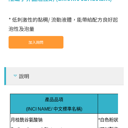
脂
)
塑
添
加
劑
(
P
l
a
s
ti
c
a
d
di
ti
v
e
s
新
品
開
N
e
w
p
r
o
d
u
c
t
d
e
v
el
o
p
m
e
n
t
美白成分 (Whitening)
製
)
)
抗氧化劑 (Antioxidants)
膠
)
抗老成分 (Anti-aging)
發
(
)
* 低刺激性的黏稠/ 流動液體，能帶給配方良好起
天
然
磨
砂
/
花
瓣
(
N
a
t
r
a
l
pl
a
n
t
&
mi
n
e
r
al
p
a
r
ti
c
l
e
s
p
e
t
u
/
其
他
化
學
品
(
O
t
h
e
r
c
h
e
mi
c
al
s
泡性及泡量
)
加入詢問
al
其它 (Others)
說明
產品品項
(INCI NAME/ 中文標準名稱)
月桂酰谷氨酸钠
*白色粉狀